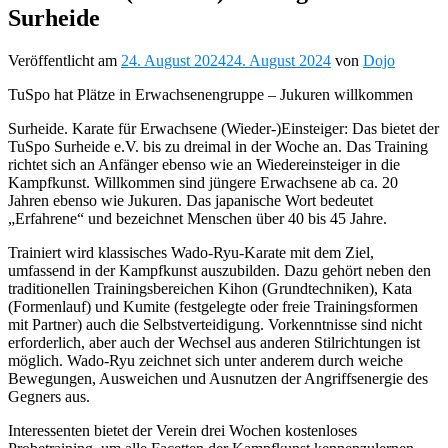
Surheide
Veröffentlicht am
24. August 2024
24. August 2024
von
Dojo
TuSpo hat Plätze in Erwachsenengruppe – Jukuren willkommen
Surheide. Karate für Erwachsene (Wieder-)Einsteiger: Das bietet der
TuSpo Surheide e.V. bis zu dreimal in der Woche an. Das Training
richtet sich an Anfänger ebenso wie an Wiedereinsteiger in die
Kampfkunst. Willkommen sind jüngere Erwachsene ab ca. 20
Jahren ebenso wie Jukuren. Das japanische Wort bedeutet
„Erfahrene“ und bezeichnet Menschen über 40 bis 45 Jahre.
Trainiert wird klassisches Wado-Ryu-Karate mit dem Ziel,
umfassend in der Kampfkunst auszubilden. Dazu gehört neben den
traditionellen Trainingsbereichen Kihon (Grundtechniken), Kata
(Formenlauf) und Kumite (festgelegte oder freie Trainingsformen
mit Partner) auch die Selbstverteidigung. Vorkenntnisse sind nicht
erforderlich, aber auch der Wechsel aus anderen Stilrichtungen ist
möglich. Wado-Ryu zeichnet sich unter anderem durch weiche
Bewegungen, Ausweichen und Ausnutzen der Angriffsenergie des
Gegners aus.
Interessenten bietet der Verein drei Wochen kostenloses