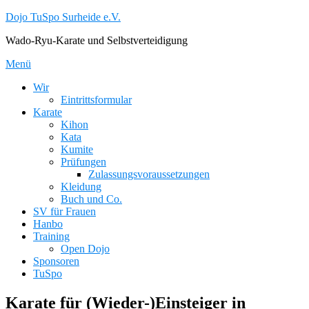
Zum
Dojo TuSpo Surheide e.V.
Inhalt
Wado-Ryu-Karate und Selbstverteidigung
springen
Menü
Wir
Eintrittsformular
Karate
Kihon
Kata
Kumite
Prüfungen
Zulassungsvoraussetzungen
Kleidung
Buch und Co.
SV für Frauen
Hanbo
Training
Open Dojo
Sponsoren
TuSpo
Karate für (Wieder-)Einsteiger in