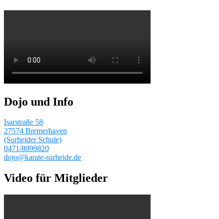
Dojo und Info
Isarstraße 58
27574 Bremerhaven
(Surheider Schule)
0471/8099820
dojo@karate-surheide.de
Video für Mitglieder