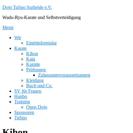
Zum
Dojo TuSpo Surheide e.V.
Inhalt
Wado-Ryu-Karate und Selbstverteidigung
springen
Menü
Wir
Eintrittsformular
Karate
Kihon
Kata
Kumite
Prüfungen
Zulassungsvoraussetzungen
Kleidung
Buch und Co.
SV für Frauen
Hanbo
Training
Open Dojo
Sponsoren
TuSpo
Kihon