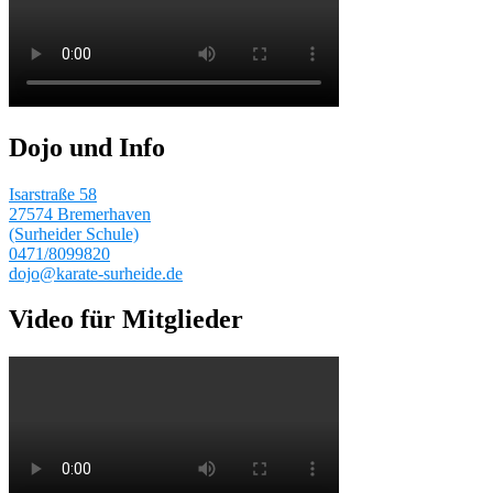
Dojo und Info
Isarstraße 58
27574 Bremerhaven
(Surheider Schule)
0471/8099820
dojo@karate-surheide.de
Video für Mitglieder