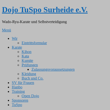
Zum
Dojo TuSpo Surheide e.V.
Inhalt
springen
Wado-Ryu-Karate und Selbstverteidigung
Menü
Wir
Eintrittsformular
Karate
Kihon
Kata
Kumite
Prüfungen
Zulassungsvoraussetzungen
Kleidung
Buch und Co.
SV für Frauen
Hanbo
Training
Open Dojo
Sponsoren
TuSpo